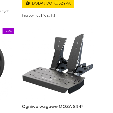

DODAJ DO KOSZYKA
jnych
Kierownica Moza KS
-20%
Ogniwo wagowe MOZA SR-P