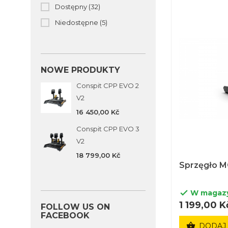
Dostępny
(32)
Niedostępne
(5)
NOWE PRODUKTY
Conspit CPP EVO 2
V2
16 450,00 Kč
Conspit CPP EVO 3
V2
18 799,00 Kč
Sprzęgło 
W magaz

1 199,00 K
FOLLOW US ON
FACEBOOK

DODAJ