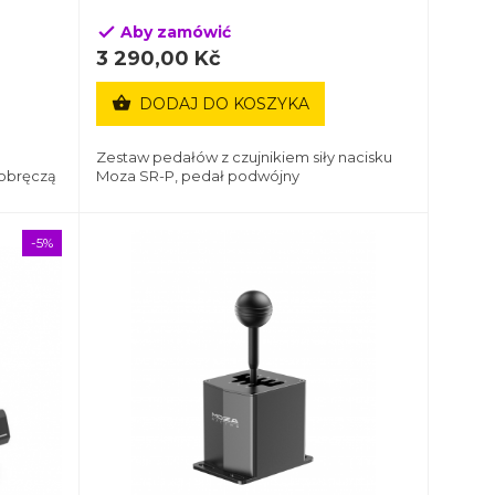
Aby zamówić

3 290,00 Kč

DODAJ DO KOSZYKA
Zestaw pedałów z czujnikiem siły nacisku
 obręczą
Moza SR-P, pedał podwójny
-5%