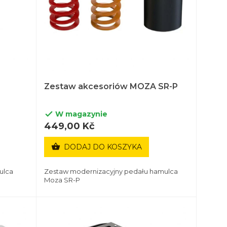
Zestaw akcesoriów MOZA SR-P
W magazynie

449,00 Kč

DODAJ DO KOSZYKA
ulca
Zestaw modernizacyjny pedału hamulca
Moza SR-P