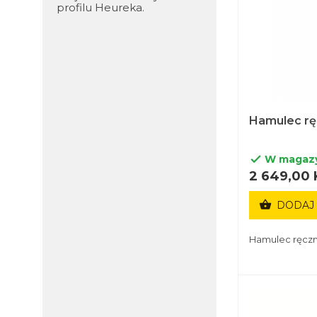
profilu Heureka
.
Hamulec r
W magaz

2 649,00 

DODAJ
Hamulec ręcz