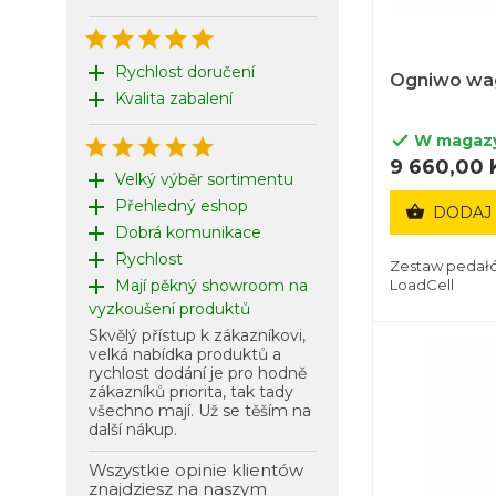





add
Rychlost doručení
Ogniwo w
add
Kvalita zabalení
W magaz






9 660,00 
add
Velký výběr sortimentu
add
Přehledný eshop

DODAJ
add
Dobrá komunikace
add
Rychlost
Zestaw pedał
add
LoadCell
Mají pěkný showroom na
vyzkoušení produktů
Skvělý přístup k zákazníkovi,
velká nabídka produktů a
rychlost dodání je pro hodně
zákazníků priorita, tak tady
všechno mají. Už se těším na
další nákup.
Wszystkie opinie klientów
znajdziesz
na naszym