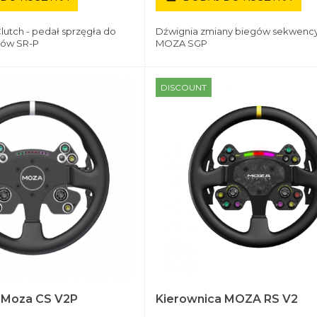
utch - pedał sprzęgła do
Dźwignia zmiany biegów sekwency
łów SR-P
MOZA SGP
DISCOUNT
 Moza CS V2P
Kierownica MOZA RS V2