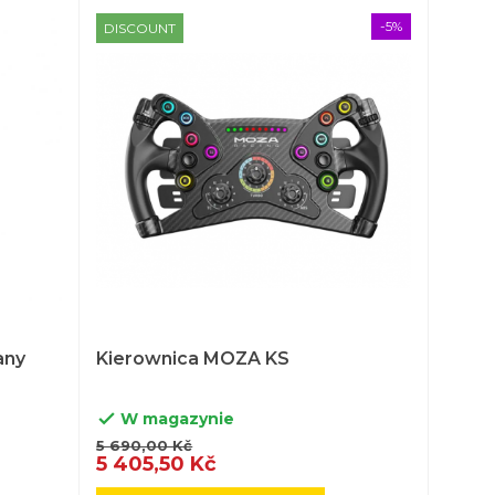
-5%
DISCOUNT
any
Kierownica MOZA KS
W magazynie

5 690,00 Kč
5 405,50 Kč