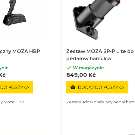
ęczny MOZA HBP
Zestaw MOZA SR-P Lite do
pedałów hamulca
ynie
W magazynie

Kč
849,00 Kč

 DO KOSZYKA
DODAJ DO KOSZYKA
ny Moza HBP
Zestaw udoskonalający pedał ham