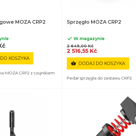
agowe MOZA CRP2
Sprzęgło MOZA CRP2
ynie
W magazynie

Kč
2 649,00 Kč
2 516,55 Kč
 DO KOSZYKA

DODAJ DO KOSZYKA
ów MOZA CRP2 z czujnikiem
Pedał sprzęgła do zestawu CRP2