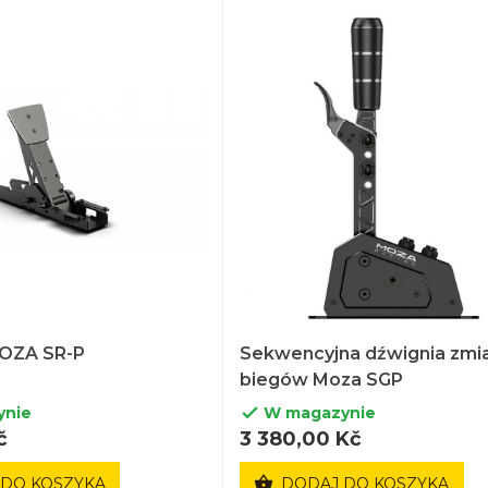
MOZA SR-P
Sekwencyjna dźwignia zmi
biegów Moza SGP
ynie
W magazynie

č
3 380,00 Kč

 DO KOSZYKA
DODAJ DO KOSZYKA