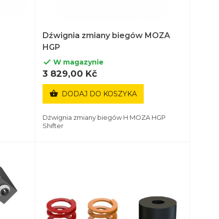
Dźwignia zmiany biegów MOZA
HGP
W magazynie

3 829,00 Kč

DODAJ DO KOSZYKA
Dźwignia zmiany biegów H MOZA HGP
Shifter