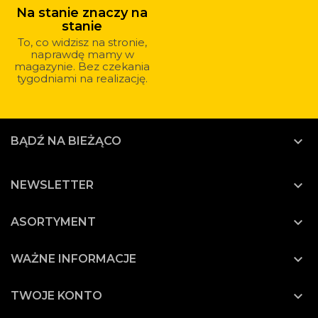
Na stanie znaczy na
stanie
To, co widzisz na stronie,
naprawdę mamy w
magazynie. Bez czekania
tygodniami na realizację.

BĄDŹ NA BIEŻĄCO

NEWSLETTER

ASORTYMENT

WAŻNE INFORMACJE

TWOJE KONTO