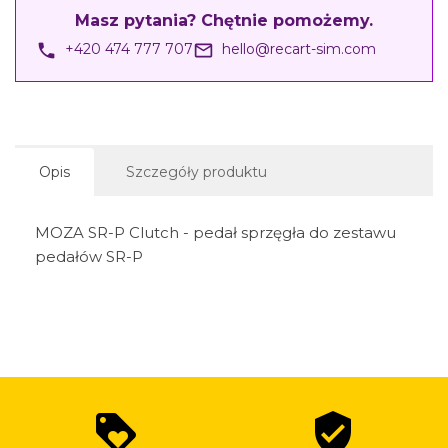
Masz pytania? Chętnie pomożemy.
phone
mail_outline
+420 474 777 707
hello@recart-sim.com
Opis
Szczegóły produktu
MOZA SR-P Clutch - pedał sprzęgła do zestawu
pedałów SR-P
Dlaczego
loyalty
verified_user
warto