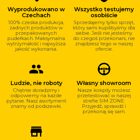
kupować
Wyprodukowano w
Wszystko testujemy
u
Czechach
osobiście
nas?
100% czeska produkcja,
Sprzedajemy tylko sprzęt,
żadnych produktów w
który sami kupilibyśmy dla
przepakowanych
siebie. Jeśli nie jesteśmy
pudełkach. Maksymalna
do czegoś przekonani, nie
wytrzymałość i najwyższa
znajdziesz tego w naszej
jakość wykonania.
ofercie.
group
Ludzie, nie roboty
Własny showroom
Chętnie doradzimy i
Nasze kokpity możesz
odpowiemy na każde
przetestować w naszej
pytanie. Nasz asortyment
strefie SIM ZONE.
znamy od podszewki.
Przyjedź, sprawdź i
przekonaj się sam.
store_mall_directory