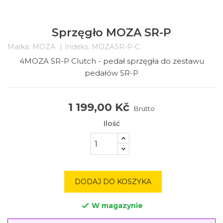
Sprzęgło MOZA SR-P
Marka:
MOZA
Indeks:
MOZASR-P-C
4MOZA SR-P Clutch - pedał sprzęgła do zestawu
pedałów SR-P
1 199,00 Kč
Brutto
Ilość
DODAJ DO KOSZYKA
W magazynie
