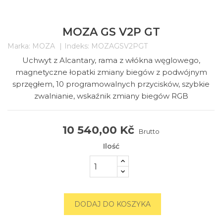
MOZA GS V2P GT
Marka:
MOZA
Indeks:
MOZAGSV2PGT
Uchwyt z Alcantary, rama z włókna węglowego,
magnetyczne łopatki zmiany biegów z podwójnym
sprzęgłem, 10 programowalnych przycisków, szybkie
zwalnianie, wskaźnik zmiany biegów RGB
10 540,00 Kč
Brutto
Ilość
DODAJ DO KOSZYKA