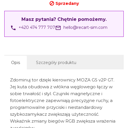
Sprzedany

Masz pytania? Chętnie pomożemy.
phone
mail_outline
+420 474 777 707
hello@recart-sim.com
Opis
Szczegóły produktu
Zdominuj tor dzięki kierownicy MOZA GS v2P GT.
Jej kuta obudowa z włókna węglowego łączy w
sobie trwałość i styl. Czujniki magnetyczne i
fotoelektryczne zapewniają precyzyjne ruchy, a
programowalne przyciski i niestandardowy
szybkozamykacz zwiększają użyteczność.
Wskaźnik zmiany biegów RGB zwiększa wrażenia
z wyścigów.