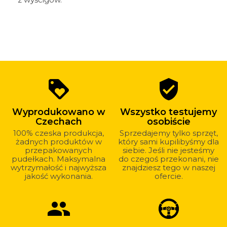
Dlaczego
loyalty
verified_user
warto
kupować
Wyprodukowano w
Wszystko testujemy
u
Czechach
osobiście
nas?
100% czeska produkcja,
Sprzedajemy tylko sprzęt,
żadnych produktów w
który sami kupilibyśmy dla
przepakowanych
siebie. Jeśli nie jesteśmy
pudełkach. Maksymalna
do czegoś przekonani, nie
wytrzymałość i najwyższa
znajdziesz tego w naszej
jakość wykonania.
ofercie.
group