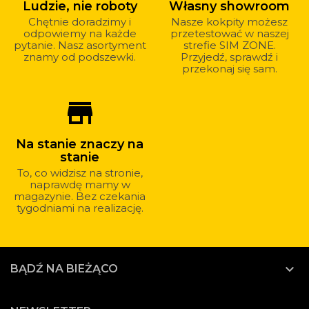
Ludzie, nie roboty
Własny showroom
Chętnie doradzimy i
Nasze kokpity możesz
odpowiemy na każde
przetestować w naszej
pytanie. Nasz asortyment
strefie SIM ZONE.
znamy od podszewki.
Przyjedź, sprawdź i
przekonaj się sam.
store_mall_directory
Na stanie znaczy na
stanie
To, co widzisz na stronie,
naprawdę mamy w
magazynie. Bez czekania
tygodniami na realizację.

BĄDŹ NA BIEŻĄCO