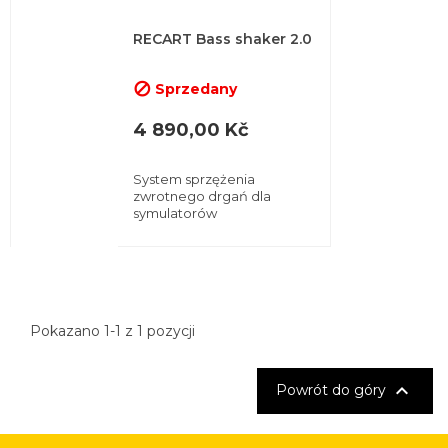
RECART Bass shaker 2.0
Sprzedany

4 890,00 Kč
System sprzężenia
zwrotnego drgań dla
symulatorów
Pokazano 1-1 z 1 pozycji

Powrót do góry