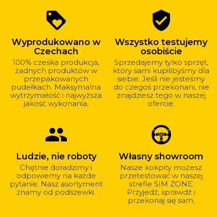
Dlaczego
loyalty
verified_user
warto
kupować
Wyprodukowano w
Wszystko testujemy
u
Czechach
osobiście
nas?
100% czeska produkcja,
Sprzedajemy tylko sprzęt,
żadnych produktów w
który sami kupilibyśmy dla
przepakowanych
siebie. Jeśli nie jesteśmy
pudełkach. Maksymalna
do czegoś przekonani, nie
wytrzymałość i najwyższa
znajdziesz tego w naszej
jakość wykonania.
ofercie.
group
Ludzie, nie roboty
Własny showroom
Chętnie doradzimy i
Nasze kokpity możesz
odpowiemy na każde
przetestować w naszej
pytanie. Nasz asortyment
strefie SIM ZONE.
znamy od podszewki.
Przyjedź, sprawdź i
przekonaj się sam.