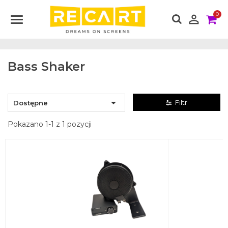
0

Bass Shaker

Filtr
Dostępne
Pokazano 1-1 z 1 pozycji