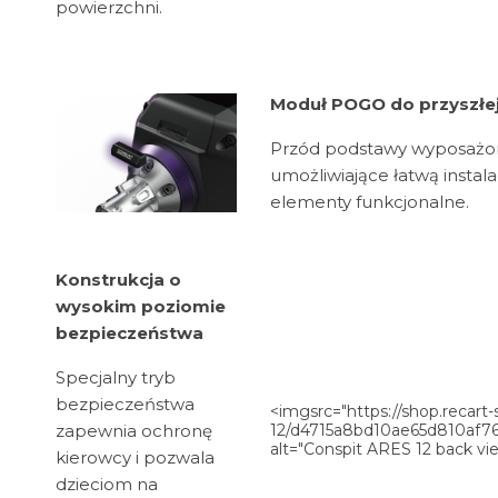
powierzchni.
Moduł POGO do przyszłe
Przód podstawy wyposażony
umożliwiające łatwą instal
elementy funkcjonalne.
Konstrukcja o
wysokim poziomie
bezpieczeństwa
Specjalny tryb
bezpieczeństwa
<imgsrc="https://shop.recart
zapewnia ochronę
12/d4715a8bd10ae65d810af7
alt="Conspit ARES 12 back vi
kierowcy i pozwala
dzieciom na