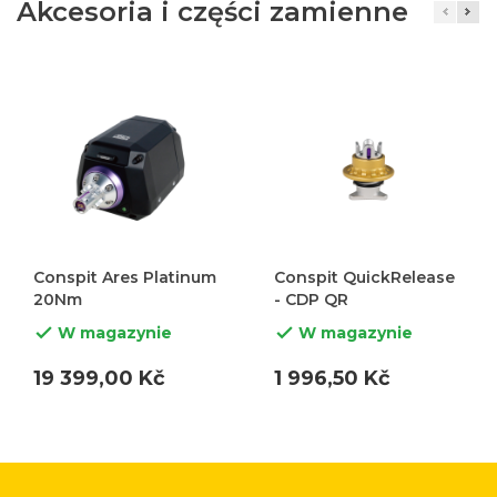
Akcesoria i części zamienne
Conspit Ares Platinum
Conspit QuickRelease
20Nm
- CDP QR
W magazynie
W magazynie


19 399,00 Kč
1 996,50 Kč