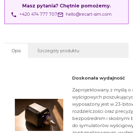
Masz pytania? Chętnie pomożemy.
phone
mail_outline
+420 474 777 707
hello@recart-sim.com
Opis
Szczegóły produktu
Doskonała wydajność
Zaprojektowany z myślą o
wyścigowych poszukujących
wyposażony jest w 23-bito
rozdzielczości oraz precyz
bezpośrednim i skośnymi 
do symulatorów wyścigowy
zoptymalizowanym, wydaj