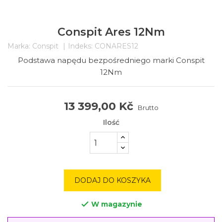
Conspit Ares 12Nm
Marka:
Conspit
Indeks:
CONARES12
Podstawa napędu bezpośredniego marki Conspit
12Nm
13 399,00 Kč
Brutto
Ilość
DODAJ DO KOSZYKA
W magazynie
