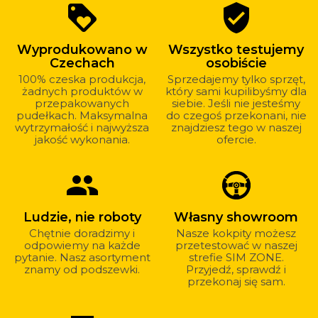
Dlaczego
loyalty
verified_user
warto
kupować
Wyprodukowano w
Wszystko testujemy
u
Czechach
osobiście
nas?
100% czeska produkcja,
Sprzedajemy tylko sprzęt,
żadnych produktów w
który sami kupilibyśmy dla
przepakowanych
siebie. Jeśli nie jesteśmy
pudełkach. Maksymalna
do czegoś przekonani, nie
wytrzymałość i najwyższa
znajdziesz tego w naszej
jakość wykonania.
ofercie.
group
Ludzie, nie roboty
Własny showroom
Chętnie doradzimy i
Nasze kokpity możesz
odpowiemy na każde
przetestować w naszej
pytanie. Nasz asortyment
strefie SIM ZONE.
znamy od podszewki.
Przyjedź, sprawdź i
przekonaj się sam.