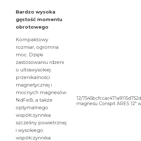
Bardzo wysoka
gęstość momentu
obrotowego
Kompaktowy
rozmiar, ogromna
moc. Dzięki
zastosowaniu rdzeni
o ultrawysokiej
przenikalności
magnetycznej i
mocnych magnesów
12/7545bcfccac471a9115d752
NdFeB, a także
magnesu Conspit ARES 12" wi
optymalnego
współczynnika
szczeliny powietrznej
i wysokiego
współczynnika