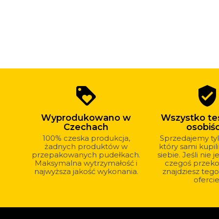
Dlaczego
loyalty
verified_user
warto
kupować
Wyprodukowano w
Wszystko te
u
Czechach
osobiśc
nas?
100% czeska produkcja,
Sprzedajemy tyl
żadnych produktów w
który sami kupil
przepakowanych pudełkach.
siebie. Jeśli nie
Maksymalna wytrzymałość i
czegoś przekon
najwyższa jakość wykonania.
znajdziesz tego
ofercie