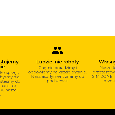
group
stujemy
Ludzie, nie roboty
Własn
ie
Chętnie doradzimy i
Nasze k
odpowiemy na każde pytanie.
przetestowa
ko sprzęt,
Nasz asortyment znamy od
SIM ZONE. P
ibyśmy dla
podszewki.
przek
 jesteśmy do
ani, nie
 w naszej
.