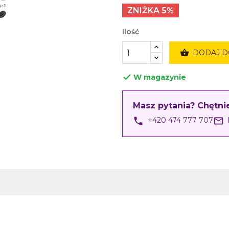
ZNIŻKA 5%
Ilość

DODAJ D
W magazynie

Masz pytania? Chętn
phone
mail_outline
+420 474 777 707