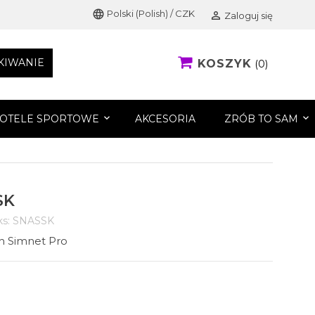
language
Polski (Polish) / CZK

Zaloguj się
KIWANIE
KOSZYK
0
FOTELE SPORTOWE
AKCESORIA
ZRÓB TO SAM
SK
s:
SNASSK
h Simnet Pro