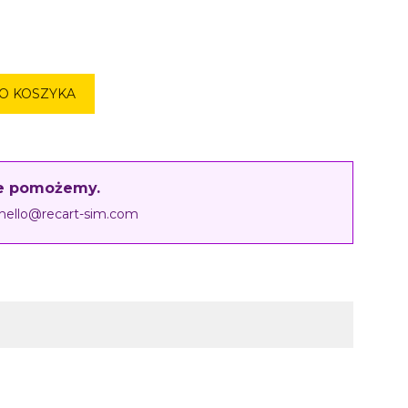
O KOSZYKA
ie pomożemy.
hello@recart-sim.com