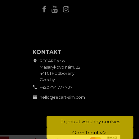
KONTAKT

RECART s.r.o.
Masarykovo nám. 22,
441 01 Podbořany
Czechy

+420 474 777 707

hello@recart-sim.com
Přijmout všechny cookies
Odmítnout vše