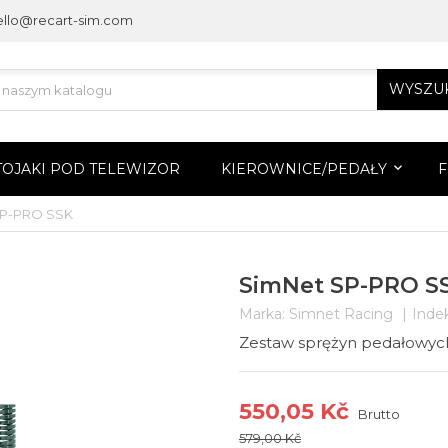
ello@recart-sim.com
WYSZU
TOJAKI POD TELEWIZOR
KIEROWNICE/PEDAŁY
SP-PRO SSK
SimNet SP-PRO S
Marka:
Simnet Racing
Indek
Zestaw sprężyn pedałowyc
550,05 Kč
Brutto
579,00 Kč