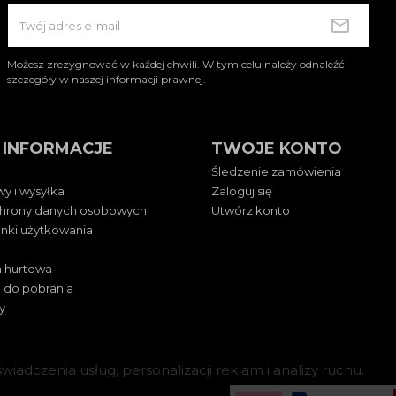
Możesz zrezygnować w każdej chwili. W tym celu należy odnaleźć
szczegóły w naszej informacji prawnej.
 INFORMACJE
TWOJE KONTO
Śledzenie zamówienia
y i wysyłka
Zaloguj się
chrony danych osobowych
Utwórz konto
nki użytkowania
 hurtowa
 do pobrania
y
wiadczenia usług, personalizacji reklam i analizy ruchu.