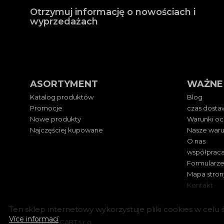
Otrzymuj informację o nowościach i
wyprzedażach
ASORTYMENT
WAŻNE
Katalog produktów
Blog
Promocje
czas dostaw
Nowe produkty
Warunki o
Najczęściej kupowane
Nasze waru
O nas
współpraca
Formularze
Mapa stron
Kontakt
Ten sklep internetowy wykorzystuje pliki cookies w celu ś
Více informací
2026 - RECART s.r.o.