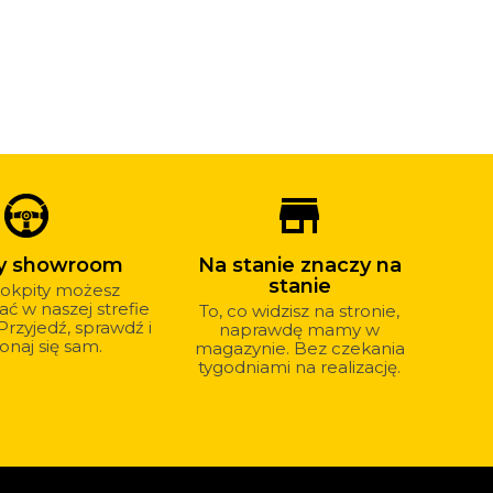
store_mall_directory
y showroom
Na stanie znaczy na
stanie
okpity możesz
ć w naszej strefie
To, co widzisz na stronie,
rzyjedź, sprawdź i
naprawdę mamy w
onaj się sam.
magazynie. Bez czekania
tygodniami na realizację.