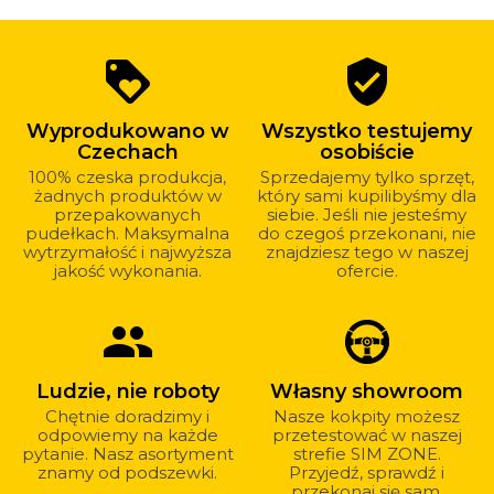
Dlaczego
loyalty
verified_user
warto
kupować
Wyprodukowano w
Wszystko testujemy
u
Czechach
osobiście
nas?
100% czeska produkcja,
Sprzedajemy tylko sprzęt,
żadnych produktów w
który sami kupilibyśmy dla
przepakowanych
siebie. Jeśli nie jesteśmy
pudełkach. Maksymalna
do czegoś przekonani, nie
wytrzymałość i najwyższa
znajdziesz tego w naszej
jakość wykonania.
ofercie.
group
Ludzie, nie roboty
Własny showroom
Chętnie doradzimy i
Nasze kokpity możesz
odpowiemy na każde
przetestować w naszej
pytanie. Nasz asortyment
strefie SIM ZONE.
znamy od podszewki.
Przyjedź, sprawdź i
przekonaj się sam.