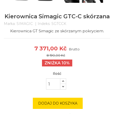
Kierownica Simagic GTC-C skórzana
Marka:
SIMAGIC
Indeks:
SGTCCK
Kierownica GT Simagic ze skórzanym pokryciem.
7 371,00 Kč
Brutto
8 190,00 Kč
ZNIŻKA 10%
Ilość
DODAJ DO KOSZYKA