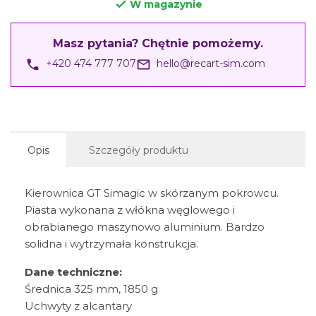
W magazynie

Masz pytania? Chętnie pomożemy.
phone
mail_outline
+420 474 777 707
hello@recart-sim.com
Opis
Szczegóły produktu
Kierownica GT Simagic w skórzanym pokrowcu.
Piasta wykonana z włókna węglowego i
obrabianego maszynowo aluminium. Bardzo
solidna i wytrzymała konstrukcja.
Dane techniczne:
Średnica 325 mm, 1850 g
Uchwyty z alcantary