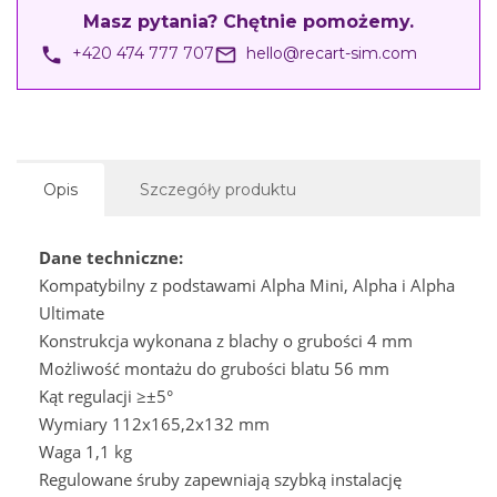
Masz pytania? Chętnie pomożemy.
phone
mail_outline
+420 474 777 707
hello@recart-sim.com
Opis
Szczegóły produktu
Dane techniczne:
Kompatybilny z podstawami Alpha Mini, Alpha i Alpha
Ultimate
Konstrukcja wykonana z blachy o grubości 4 mm
Możliwość montażu do grubości blatu 56 mm
Kąt regulacji
≥±5°
Wymiary 112x165,2x132 mm
Waga 1,1 kg
Regulowane śruby zapewniają szybką instalację