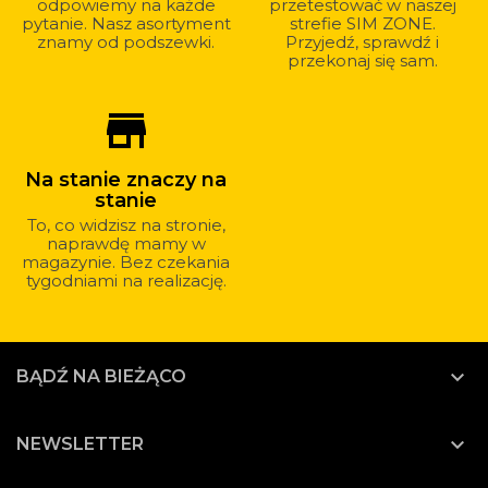
odpowiemy na każde
przetestować w naszej
pytanie. Nasz asortyment
strefie SIM ZONE.
znamy od podszewki.
Przyjedź, sprawdź i
przekonaj się sam.
store_mall_directory
Na stanie znaczy na
stanie
To, co widzisz na stronie,
naprawdę mamy w
magazynie. Bez czekania
tygodniami na realizację.

BĄDŹ NA BIEŻĄCO

NEWSLETTER