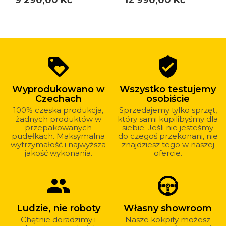
9 290,00 Kč
12 990,00 Kč
Dlaczego
loyalty
verified_user
warto
kupować
Wyprodukowano w
Wszystko testujemy
u
Czechach
osobiście
nas?
100% czeska produkcja,
Sprzedajemy tylko sprzęt,
żadnych produktów w
który sami kupilibyśmy dla
przepakowanych
siebie. Jeśli nie jesteśmy
pudełkach. Maksymalna
do czegoś przekonani, nie
wytrzymałość i najwyższa
znajdziesz tego w naszej
jakość wykonania.
ofercie.
group
Ludzie, nie roboty
Własny showroom
Chętnie doradzimy i
Nasze kokpity możesz