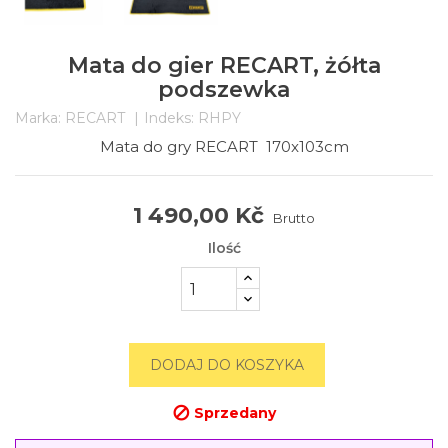
Mata do gier RECART, żółta
podszewka
Marka:
RECART
Indeks:
RHPY
Mata do gry RECART 170x103cm
1 490,00 Kč
Brutto
Ilość
DODAJ DO KOSZYKA
Sprzedany
