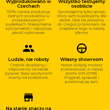
Wyprodukowano w
Wszystko testujemy
u
Czechach
osobiście
nas?
100% czeska produkcja,
Sprzedajemy tylko sprzęt,
żadnych produktów w
który sami kupilibyśmy dla
przepakowanych
siebie. Jeśli nie jesteśmy
pudełkach. Maksymalna
do czegoś przekonani, nie
wytrzymałość i najwyższa
znajdziesz tego w naszej
jakość wykonania.
ofercie.
group
Ludzie, nie roboty
Własny showroom
Chętnie doradzimy i
Nasze kokpity możesz
odpowiemy na każde
przetestować w naszej
pytanie. Nasz asortyment
strefie SIM ZONE.
znamy od podszewki.
Przyjedź, sprawdź i
przekonaj się sam.
store_mall_directory
Na stanie znaczy na