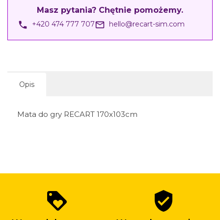
Masz pytania? Chętnie pomożemy.
phone
mail_outline
+420 474 777 707
hello@recart-sim.com
Opis
Mata do gry RECART 170x103cm
Dlaczego
loyalty
verified_user
warto
kupować