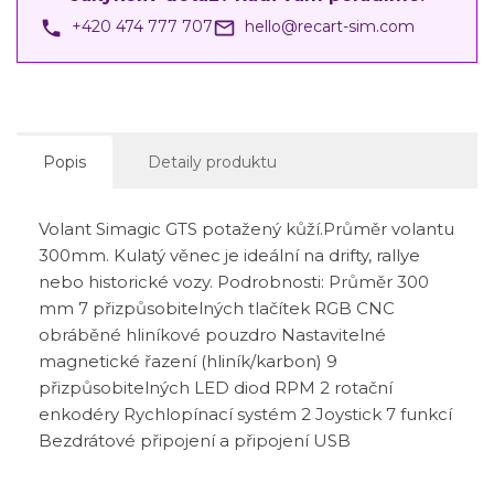
phone
mail_outline
+420 474 777 707
hello@recart-sim.com
Popis
Detaily produktu
Volant Simagic GTS potažený kůží.Průměr volantu
300mm. Kulatý věnec je ideální na drifty, rallye
nebo historické vozy. Podrobnosti: Průměr 300
mm 7 přizpůsobitelných tlačítek RGB CNC
obráběné hliníkové pouzdro Nastavitelné
magnetické řazení (hliník/karbon) 9
přizpůsobitelných LED diod RPM 2 rotační
enkodéry Rychlopínací systém 2 Joystick 7 funkcí
Bezdrátové připojení a připojení USB