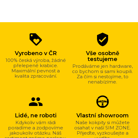
Proč
loyalty
verified_user
nakupovat
u
Vyrobeno v ČR
Vše osobně
nás?
testujeme
100% česká výroba, žádné
přelepené krabice.
Prodáváme jen hardware,
Maximální pevnost a
co bychom si sami koupili.
kvalita zpracování.
Za čím si nestojíme, to
nenabízíme.
group
Lidé, ne roboti
Vlastní showroom
Kdykoliv vám rádi
Naše kokpity si můžete
poradíme a zodpovíme
osahat v naší SIM ZONE.
jakoukoliv otázku. Náš
Přijeďte, vyzkoušejte a