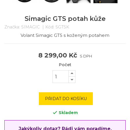
Simagic GTS potah kůže
Značka:
SIMAGIC
Kód:
SGTSK
Volant Simagic GTS s koženým potahem
8 299,00 Kč
S DPH
Počet
PŘIDAT DO KOŠÍKU
Skladem

Jakýkoliv dotaz? Rádi vám poradíme.