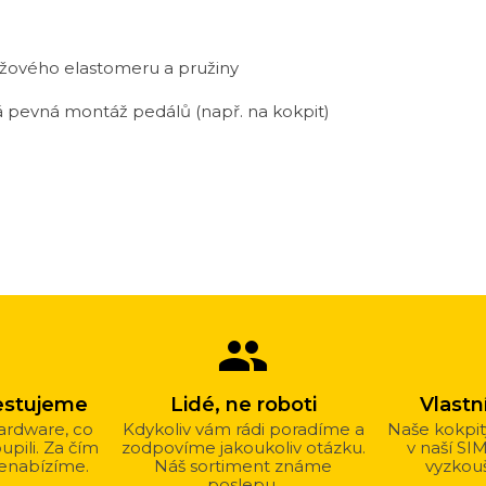
žového elastomeru a pružiny
 pevná montáž pedálů (např. na kokpit)
group
estujeme
Lidé, ne roboti
Vlast
ardware, co
Kdykoliv vám rádi poradíme a
Naše kokpit
pili. Za čím
zodpovíme jakoukoliv otázku.
v naší SI
nenabízíme.
Náš sortiment známe
vyzkouš
poslepu.