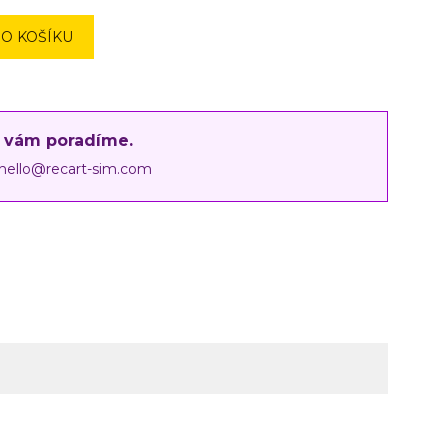
DO KOŠÍKU
i vám poradíme.
hello@recart-sim.com