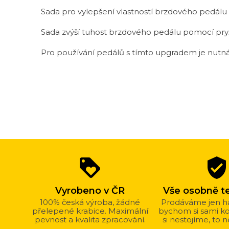
Sada pro vylepšení vlastností brzdového pedálu
Sada zvýší tuhost brzdového pedálu pomocí pry
Pro používání pedálů s tímto upgradem je nutná
Proč
loyalty
verified_user
nakupovat
u
Vyrobeno v ČR
Vše osobně t
nás?
100% česká výroba, žádné
Prodáváme jen h
přelepené krabice. Maximální
bychom si sami kou
pevnost a kvalita zpracování.
si nestojíme, to 