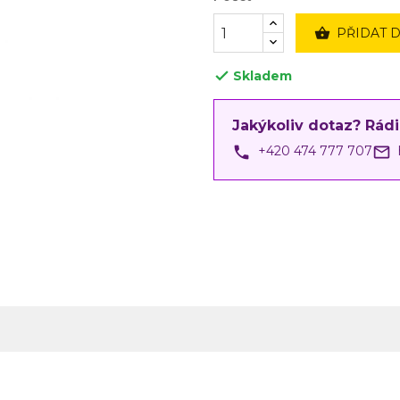

PŘIDAT 
Skladem

Jakýkoliv dotaz? Rád
phone
mail_outline
+420 474 777 707