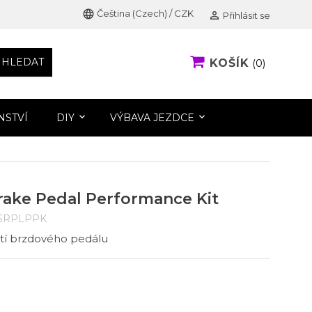
language
Čeština (Czech) / CZK

Přihlásit se
HLEDAT
KOŠÍK
0
NSTVÍ
DIY
VÝBAVA JEZDCE
rake Pedal Performance Kit
SRPLPPK
stí brzdového pedálu