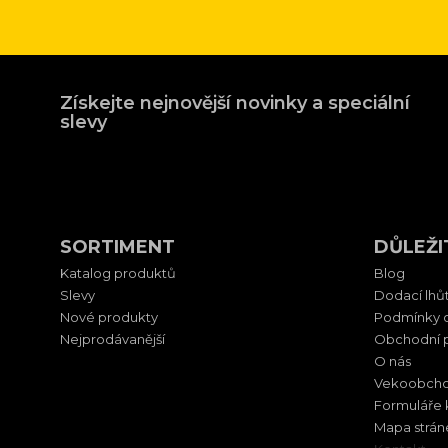
Získejte nejnovější novinky a speciální
slevy
SORTIMENT
DŮLEŽI
Katalog produktů
Blog
Slevy
Dodací lhů
Nové produkty
Podmínky o
Nejprodávanější
Obchodní 
O nás
Vekoobcho
Formuláře 
Mapa strán