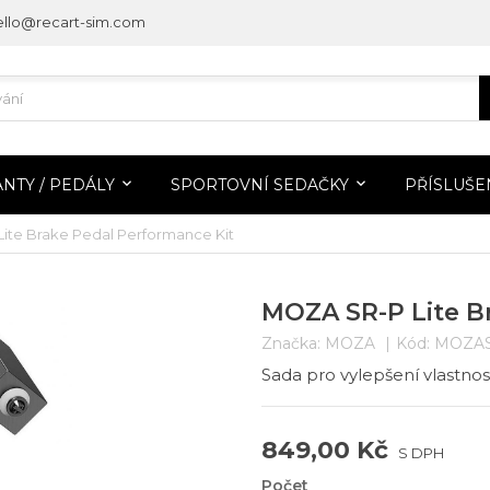
ello@recart-sim.com
NTY / PEDÁLY
SPORTOVNÍ SEDAČKY
PŘÍSLUŠE
ite Brake Pedal Performance Kit
MOZA SR-P Lite B
Značka:
MOZA
Kód:
MOZA
Sada pro vylepšení vlastno
849,00 Kč
S DPH
Počet