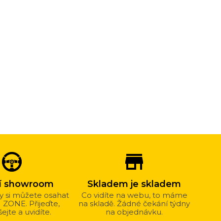
store_mall_directory
ní showroom
Skladem je skladem
y si můžete osahat
Co vidíte na webu, to máme
M ZONE. Přijeďte,
na skladě. Žádné čekání týdny
ejte a uvidíte.
na objednávku.