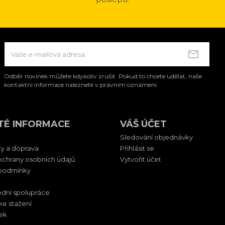
Odběr novinek můžete kdykoliv zrušit. Pokud to chcete udělat, naše
kontaktní informace naleznete v právním oznámení.
TÉ INFORMACE
VÁŠ ÚČET
Sledování objednávky
ty a doprava
Přihlásit se
chrany osobních údajů
Vytvořit účet
podmínky
dní spolupráce
ke stažení
ek