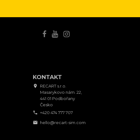
KONTAKT

RECART s.r.o.
Masarykovo nám. 22,
441 01 Podbořany
Česko

+420 474 777 707

hello@recart-sim.com