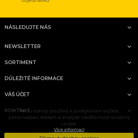
objednávku.

NÁSLEDUJTE NÁS

NEWSLETTER

SORTIMENT

DŮLEŽITÉ INFORMACE

VÁŠ ÚČET

KONTAKT
Tento eshop používá k poskytování služeb,
personalizaci reklam a analýze návštěvnosti soubory
cookie.
Více informací
2026 - RECART s.r.o.