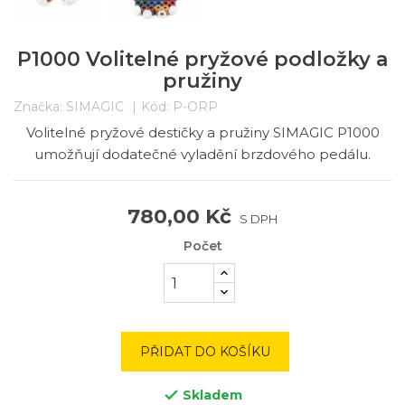
P1000 Volitelné pryžové podložky a
pružiny
Značka:
SIMAGIC
Kód:
P-ORP
Volitelné pryžové destičky a pružiny SIMAGIC P1000
umožňují dodatečné vyladění brzdového pedálu.
780,00 Kč
S DPH
Počet
PŘIDAT DO KOŠÍKU
Skladem
