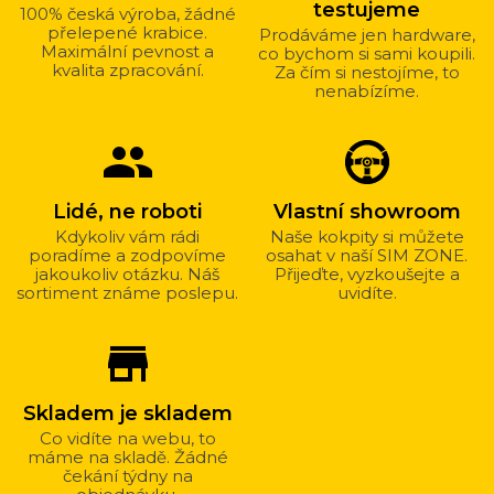
testujeme
100% česká výroba, žádné
přelepené krabice.
Prodáváme jen hardware,
Maximální pevnost a
co bychom si sami koupili.
kvalita zpracování.
Za čím si nestojíme, to
nenabízíme.
group
Lidé, ne roboti
Vlastní showroom
Kdykoliv vám rádi
Naše kokpity si můžete
poradíme a zodpovíme
osahat v naší SIM ZONE.
jakoukoliv otázku. Náš
Přijeďte, vyzkoušejte a
sortiment známe poslepu.
uvidíte.
store_mall_directory
Skladem je skladem
Co vidíte na webu, to
máme na skladě. Žádné
čekání týdny na