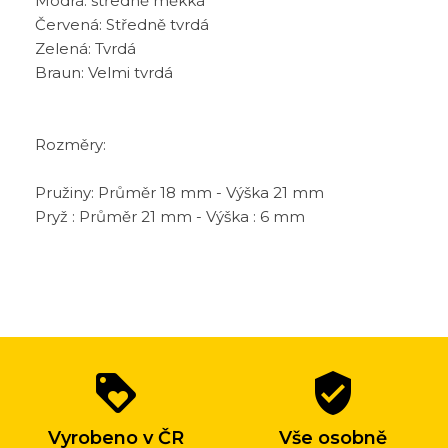
Modrá: středně měkká
Červená: Středně tvrdá
Zelená: Tvrdá
Braun: Velmi tvrdá
Rozměry:
Pružiny: Průměr 18 mm - Výška 21 mm
Pryž : Průměr 21 mm - Výška : 6 mm
Proč
loyalty
verified_user
nakupovat
u
Vyrobeno v ČR
Vše osobně
nás?