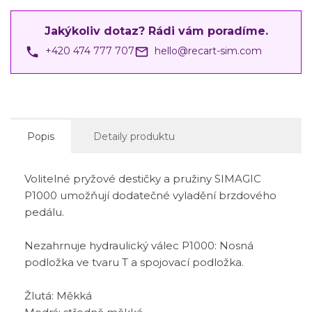
Jakýkoliv dotaz? Rádi vám poradíme.
phone
mail_outline
+420 474 777 707
hello@recart-sim.com
Popis
Detaily produktu
Volitelné pryžové destičky a pružiny SIMAGIC
P1000 umožňují dodatečné vyladění brzdového
pedálu.
Nezahrnuje hydraulický válec P1000: Nosná
podložka ve tvaru T a spojovací podložka.
Žlutá: Měkká