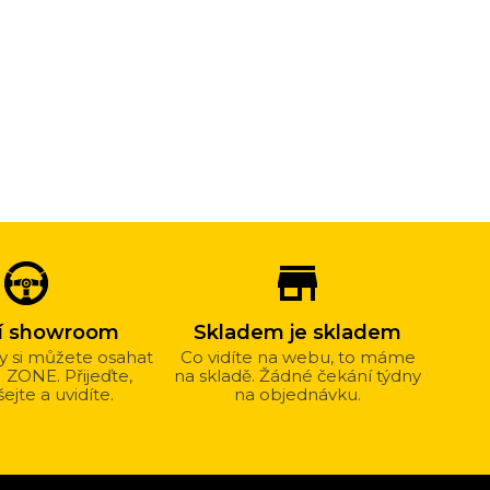
store_mall_directory
ní showroom
Skladem je skladem
y si můžete osahat
Co vidíte na webu, to máme
M ZONE. Přijeďte,
na skladě. Žádné čekání týdny
ejte a uvidíte.
na objednávku.