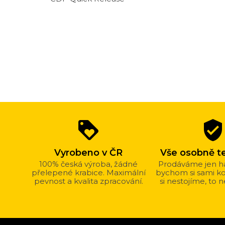
Proč
loyalty
verified_user
nakupovat
u
Vyrobeno v ČR
Vše osobně t
nás?
100% česká výroba, žádné
Prodáváme jen h
přelepené krabice. Maximální
bychom si sami kou
pevnost a kvalita zpracování.
si nestojíme, to 