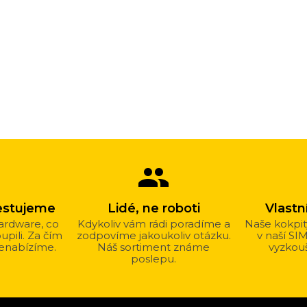
group
estujeme
Lidé, ne roboti
Vlast
ardware, co
Kdykoliv vám rádi poradíme a
Naše kokpit
pili. Za čím
zodpovíme jakoukoliv otázku.
v naší SI
nenabízíme.
Náš sortiment známe
vyzkouš
poslepu.