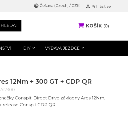
language
Čeština (Czech) / CZK

Přihlásit se
HLEDAT
KOŠÍK
0
NSTVÍ
DIY
VÝBAVA JEZDCE
res 12Nm + 300 GT + CDP QR
A12300
načky Conspit, Direct Drive základny Ares 12Nm,
ck release Conspit CDP QR.