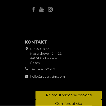
KONTAKT

RECART s.r.o.
Masarykovo nám. 22,
441 01 Podbořany
Česko

+420 474 777 707

hello@recart-sim.com
Přijmout všechny cookies
Odmítnout vše