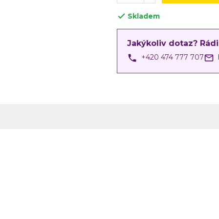
Skladem

Jakýkoliv dotaz? Rád
phone
mail_outline
+420 474 777 707