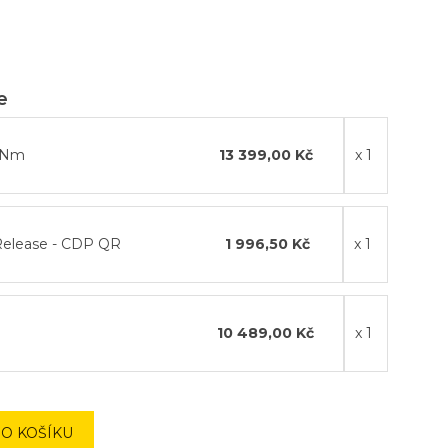
e
12Nm
13 399,00 Kč
x 1
Release - CDP QR
1 996,50 Kč
x 1
10 489,00 Kč
x 1
DO KOŠÍKU