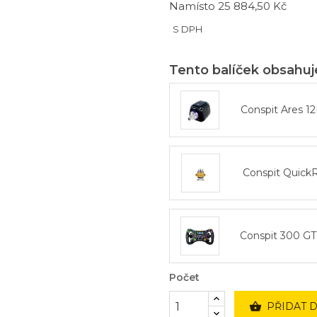
Namísto 25 884,50 Kč
S DPH
Tento balíček obsahuj
Conspit Ares 
Conspit Quick
Conspit 300 GT
Počet

PŘIDAT 