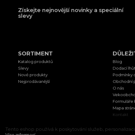
Získejte nejnovější novinky a speciální
slevy
SORTIMENT
DŮLEŽI
Katalog produktů
Blog
Slevy
Dodací lhů
Nové produkty
Podmínky o
Nejprodávanější
Obchodní 
O nás
Vekoobcho
Formuláře 
Mapa strán
Kontakt
Tento eshop používá k poskytování služeb, personalizaci