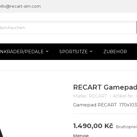
ello@recart-sim.com
ENKRÄDER/PEDALE
SPORTSITZE
ZUBEHÖR
n
RECART Gamepad
Marke:
RECART
Artikel-Nr.:
Gamepad RECART 170x10
1.490,00 Kč
Bruttoprei
Menge