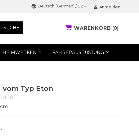
language
Deutsch (German) / CZK

Anmelden
SUCHE
WARENKORB
0
HEIMWERKEN
FAHRERAUSRÜSTUNG
 vom Typ Eton
RHPB
3cm
s