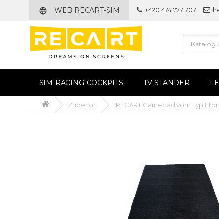
WEB RECART-SIM
+420 474 777 707
h
language
SIM-RACING-COCKPITS
TV-STÄNDER
L
Zubehör
RECART Gamepad vom Typ Eto