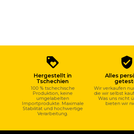
Warum
loyalty
verified_user
bei
uns
Hergestellt in
Alles pers
kaufen?
Tschechien
getest
100 % tschechische
Wir verkaufen nu
Produktion, keine
die wir selbst ka
umgelabelten
Was uns nicht 
Importprodukte. Maximale
bieten wir ni
Stabilität und hochwertige
Verarbeitung.