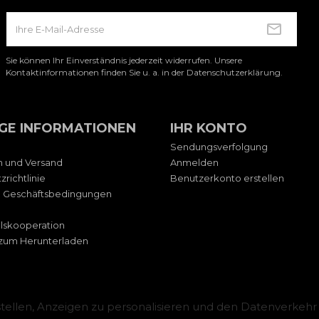
Sie können Ihr Einverständnis jederzeit widerrufen. Unsere
Kontaktinformationen finden Sie u. a. in der Datenschutzerklärung.
GE INFORMATIONEN
IHR KONTO
Sendungsverfolgung
n und Versand
Anmelden
richtlinie
Benutzerkonto erstellen
e Geschäftsbedingungen
lskooperation
zum Herunterladen
ellen, Anzeigen zu personalisieren und den Datenverkehr 