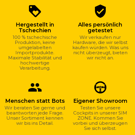
Warum
loyalty
verified_user
bei
uns
Hergestellt in
Alles persönlich
kaufen?
Tschechien
getestet
100 % tschechische
Wir verkaufen nur
Produktion, keine
Hardware, die wir selbst
umgelabelten
kaufen würden. Was uns
Importprodukte.
nicht überzeugt, bieten
Maximale Stabilität und
wir nicht an.
hochwertige
Verarbeitung.
group
Menschen statt Bots
Eigener Showroom
Wir beraten Sie gerne und
Testen Sie unsere
beantworten jede Frage.
Cockpits in unserer SIM
Unser Sortiment kennen
ZONE. Kommen Sie
wir bis ins Detail.
vorbei und überzeugen
Sie sich selbst.