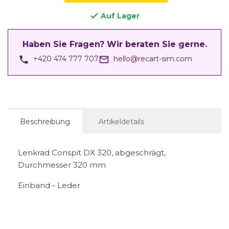
Auf Lager

Haben Sie Fragen? Wir beraten Sie gerne.
phone
mail_outline
+420 474 777 707
hello@recart-sim.com
Beschreibung
Artikeldetails
Lenkrad Conspit DX 320, abgeschrägt,
Durchmesser 320 mm
Einband - Leder