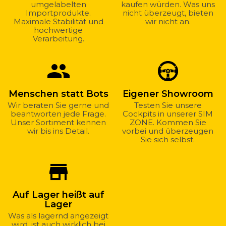
umgelabelten
kaufen würden. Was uns
Importprodukte.
nicht überzeugt, bieten
Maximale Stabilität und
wir nicht an.
hochwertige
Verarbeitung.
group
Menschen statt Bots
Eigener Showroom
Wir beraten Sie gerne und
Testen Sie unsere
beantworten jede Frage.
Cockpits in unserer SIM
Unser Sortiment kennen
ZONE. Kommen Sie
wir bis ins Detail.
vorbei und überzeugen
Sie sich selbst.
store_mall_directory
Auf Lager heißt auf
Lager
Was als lagernd angezeigt
wird, ist auch wirklich bei