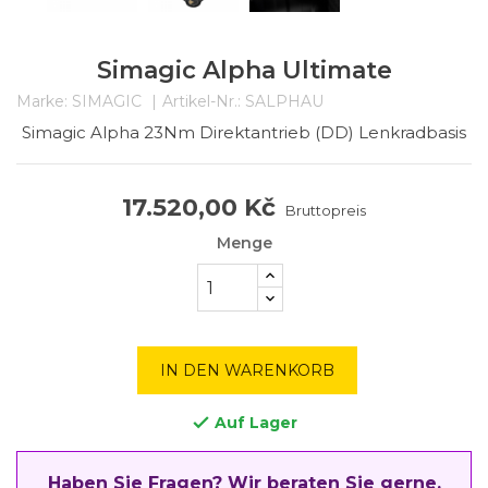
Simagic Alpha Ultimate
Marke:
SIMAGIC
Artikel-Nr.:
SALPHAU
Simagic Alpha 23Nm Direktantrieb (DD) Lenkradbasis
17.520,00 Kč
Bruttopreis
Menge
IN DEN WARENKORB
Auf Lager

Haben Sie Fragen? Wir beraten Sie gerne.