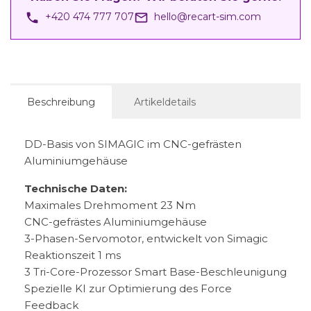
phone
mail_outline
+420 474 777 707
hello@recart-sim.com
Beschreibung
Artikeldetails
DD-Basis von SIMAGIC im CNC-gefrästen
Aluminiumgehäuse
Technische Daten:
Maximales Drehmoment 23 Nm
CNC-gefrästes Aluminiumgehäuse
3-Phasen-Servomotor, entwickelt von Simagic
Reaktionszeit 1 ms
3 Tri-Core-Prozessor Smart Base-Beschleunigung
Spezielle KI zur Optimierung des Force
Feedback