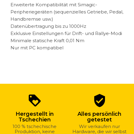
Erweiterte Kompatibilität mit Simagic-
Peripheriegeräten (sequenzielles Getriebe, Pedal,
Handbremse usw.)
Datenübertragung bis zu 1000Hz
Exklusive Einstellungen für Drift- und Rallye-Modi
Minimale statische Kraft 0,01 Nm
Nur mit PC kompatibel
Warum
loyalty
verified_user
bei
uns
Hergestellt in
Alles persönlich
kaufen?
Tschechien
getestet
100 % tschechische
Wir verkaufen nur
Produktion, keine
Hardware, die wir selbst