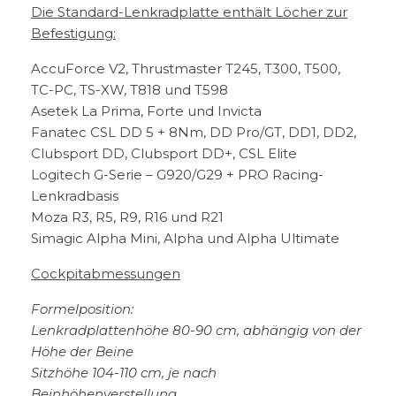
Die Standard-Lenkradplatte enthält Löcher zur
Befestigung:
AccuForce V2, Thrustmaster T245, T300, T500,
TC-PC, TS-XW, T818 und T598
Asetek La Prima, Forte und Invicta
Fanatec CSL DD 5 + 8Nm, DD Pro/GT, DD1, DD2,
Clubsport DD, Clubsport DD+, CSL Elite
Logitech G-Serie – G920/G29 + PRO Racing-
Lenkradbasis
Moza R3, R5, R9, R16 und R21
Simagic Alpha Mini, Alpha und Alpha Ultimate
Cockpitabmessungen
Formelposition:
Lenkradplattenhöhe 80-90 cm, abhängig von der
Höhe der Beine
Sitzhöhe 104-110 cm, je nach
Beinhöhenverstellung