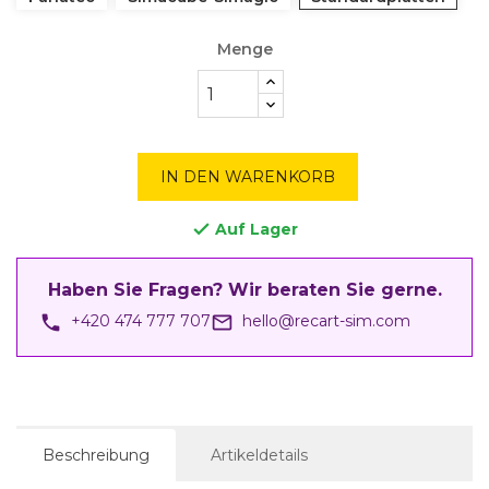
Menge
IN DEN WARENKORB
Auf Lager

Haben Sie Fragen? Wir beraten Sie gerne.
phone
mail_outline
+420 474 777 707
hello@recart-sim.com
Beschreibung
Artikeldetails