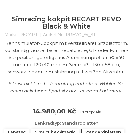
Simracing kokpit RECART REVO
Black & White
Marke:
RECART
Artikel-Nr.:
RREVO_W_ST
Rennsimulator-Cockpit mit verstellbarer Sitzplattform,
vollständig verstellbarer Pedalplatte, GT- oder Formel-
Sitzposition, gefertigt aus Aluminiumprofilen 80x40
mm und 120x40 mm, Außenmaße 130 x 58 cm,
schwarz eloxierte Ausführung mit weißen Akzenten.
Sitz ist nicht im Lieferumfang enthalten. Wählen Sie
einen beliebigen Sportsitz aus unserem Sortiment.
14.980,00 Kč
Bruttopreis
Lenkradtyp: Standardplatten
Fanatec
Simucube-Simagic
Standardplatten