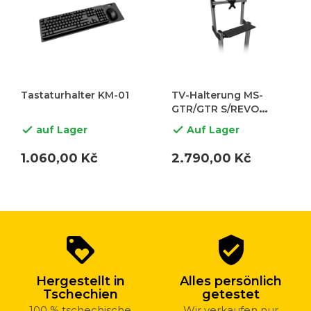
Tastaturhalter KM-01
TV-Halterung MS-
GTR/GTR S/REVO
(Innenabstand
auf Lager
Auf Lager


500mm)
1.060,00 Kč
2.790,00 Kč
Warum
loyalty
verified_user
bei
uns
Hergestellt in
Alles persönlich
kaufen?
Tschechien
getestet
100 % tschechische
Wir verkaufen nur