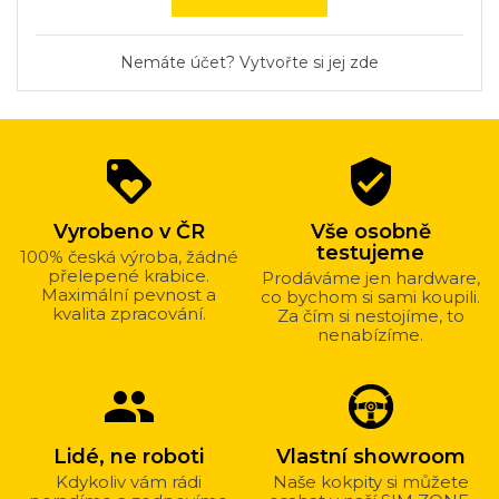
Nemáte účet? Vytvořte si jej zde
Proč
loyalty
verified_user
nakupovat
u
Vyrobeno v ČR
Vše osobně
nás?
testujeme
100% česká výroba, žádné
přelepené krabice.
Prodáváme jen hardware,
Maximální pevnost a
co bychom si sami koupili.
kvalita zpracování.
Za čím si nestojíme, to
nenabízíme.
group
Lidé, ne roboti
Vlastní showroom
Kdykoliv vám rádi
Naše kokpity si můžete